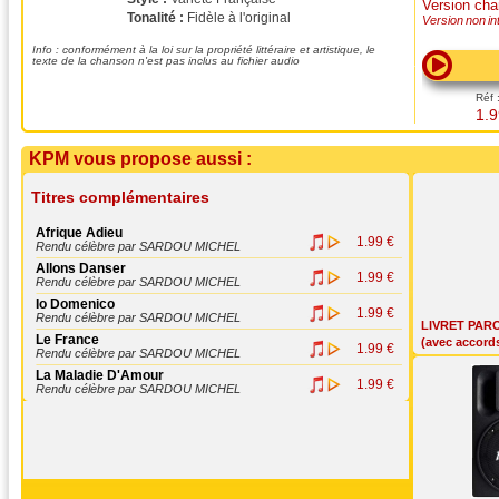
Version ch
Tonalité :
Fidèle à l'original
Version non int
Info : conformément à la loi sur la propriété littéraire et artistique, le
texte de la chanson n'est pas inclus au fichier audio
Réf 
1.9
KPM vous propose aussi :
Titres complémentaires
Afrique Adieu
1.99 €
Rendu célèbre par SARDOU MICHEL
Allons Danser
1.99 €
Rendu célèbre par SARDOU MICHEL
Io Domenico
1.99 €
Rendu célèbre par SARDOU MICHEL
LIVRET PAR
Le France
(avec accord
1.99 €
Rendu célèbre par SARDOU MICHEL
La Maladie D'Amour
1.99 €
Rendu célèbre par SARDOU MICHEL