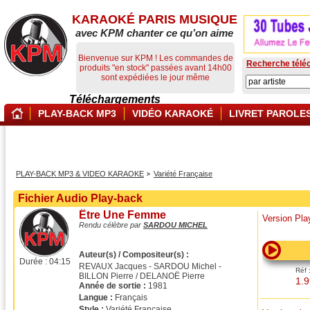
KARAOKÉ PARIS MUSIQUE
avec KPM chanter ce qu’on aime
Bienvenue sur KPM ! Les commandes de
Recherche télé
produits "en stock" passées avant 14h00
sont expédiées le jour même
Téléchargements
PLAY-BACK MP3
VIDÉO KARAOKÉ
LIVRET PAROLE
PLAY-BACK MP3 & VIDEO KARAOKE
Variété Française
Fichier Audio Play-back
Être Une Femme
Version Pl
Rendu célèbre par
SARDOU MICHEL
Auteur(s) / Compositeur(s) :
Durée :
04:15
REVAUX Jacques - SARDOU Michel -
Réf 
BILLON Pierre / DELANOË Pierre
1.9
Année de sortie :
1981
Langue :
Français
Style :
Variété Française