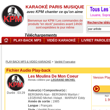
KARAOKÉ PARIS MUSIQUE
avec KPM chanter ce qu’on aime
Bienvenue sur KPM ! Les commandes de
Recherche télé
produits "en stock" passées avant 14h00
sont expédiées le jour même
Téléchargements
PLAY-BACK MP3
VIDÉO KARAOKÉ
LIVRET PAROLE
PLAY-BACK MP3 & VIDEO KARAOKE
Variété Française
Fichier Audio Play-back
Les Moulins De Mon Coeur
Version Pl
Rendu célèbre par
LEGRAND MICHEL
Auteur(s) / Compositeur(s) :
Durée :
03:29
BERGMAN Alan - BERGMAN Marilyn /
Réf 
LEGRAND Michel / Adapt. : MARNAY Eddy
1.9
Année de sortie :
1985
Langue :
Français
Style :
Variété Française