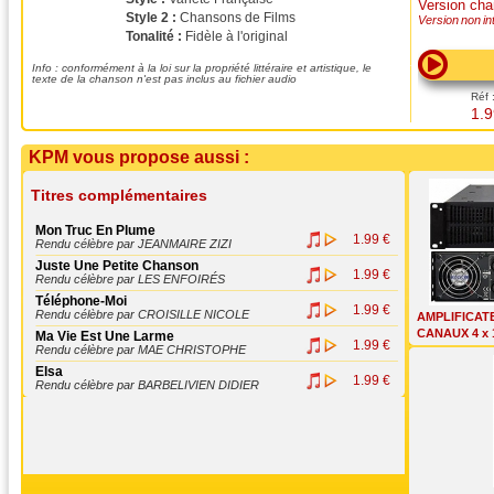
Version ch
Style 2 :
Chansons de Films
Version non int
Tonalité :
Fidèle à l'original
Info : conformément à la loi sur la propriété littéraire et artistique, le
texte de la chanson n'est pas inclus au fichier audio
Réf 
1.9
KPM vous propose aussi :
Titres complémentaires
Mon Truc En Plume
1.99 €
Rendu célèbre par JEANMAIRE ZIZI
Juste Une Petite Chanson
1.99 €
Rendu célèbre par LES ENFOIRÉS
Téléphone-Moi
1.99 €
Rendu célèbre par CROISILLE NICOLE
AMPLIFICAT
CANAUX 4 x 
Ma Vie Est Une Larme
1.99 €
Rendu célèbre par MAE CHRISTOPHE
Elsa
1.99 €
Rendu célèbre par BARBELIVIEN DIDIER