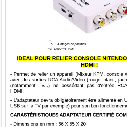
4 images disponibles
Réf:
ADP-RCAHDMI
IDEAL POUR RELIER CONSOLE NITENDO 
HDMI !
- Permet de relier un appareil (Mixeur KPM, console W
avec des sorties RCA Audio/Vidéo (rouge, blanc, jaun
(notamment TV...) ne possédant pas d'entrée RC
HDMI.
- L'adaptateur devra obligatoirement être alimenté en US
USB sur la TV par exemple) pour son bon fonctionnem
CARASTÉRISTIQUES ADAPTATEUR CERTIFIÉ COMP
- Dimensions en mm : 66 X 55 X 20