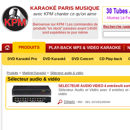
KARAOKÉ PARIS MUSIQUE
avec KPM chanter ce qu’on aime
Bienvenue sur KPM ! Les commandes de
Recherche rapi
produits "en stock" passées avant 14h00
sont expédiées le jour même
PRODUITS
PLAY-BACK MP3 & VIDEO KARAOKE
DVD Karaoké Pro
DVD Karaoké
DVD Concert
CD Play-back
Produits
Matériel Karaoké
Sélecteur audio & vidéo
Sélecteur audio & vidéo
SELECTEUR AUDIO VIDEO 4 entrées/4 sort
Sélecteur Audio et Vidéo avec 4 entrées et 4
vidéo
Détails
-
Réf :
SEL-SCVD1000AV