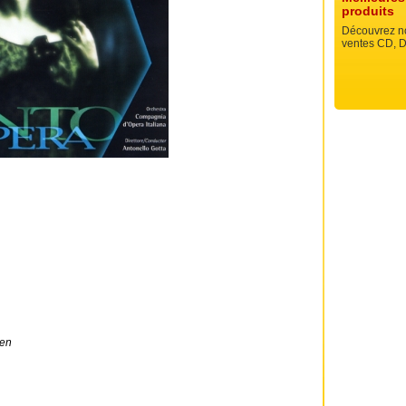
produits
Découvrez no
ventes CD, D
ien