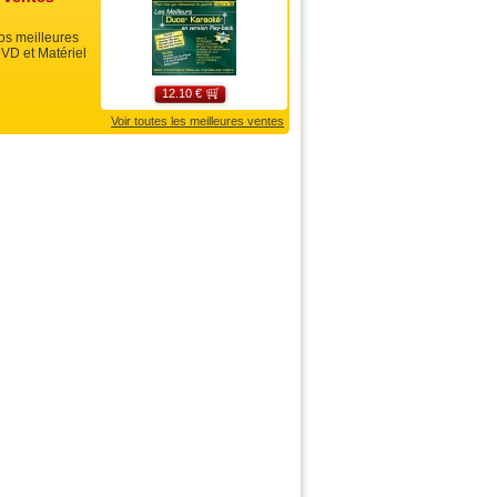
s meilleures
VD et Matériel
12.10 €
Voir toutes les meilleures ventes