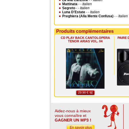
La Mia Canzone
- -
Italien
Mattinata
- -
Italien
Segreto
- -
Italien
Luna D'Estate
- -
Italien
Preghiera (Alla Mente Confusa)
- -
Italien
Produits complémentaires
CD PLAY BACK CANTOLOPERA
PAIRE 
TENOR ARIAS VOL. 04
29.90 €
Aidez-nous à mieux
vous connaître et
GAGNER UN MP3 !
En savoir plus