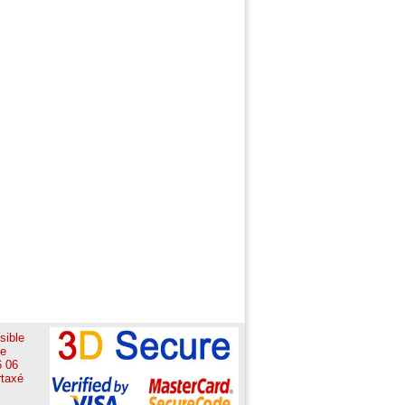
ible
ne
6 06
rtaxé