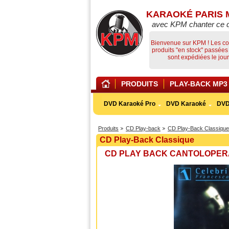
KARAOKÉ PARIS 
avec KPM chanter ce 
Bienvenue sur KPM ! Les 
produits "en stock" passée
sont expédiées le jo
PRODUITS
PLAY-BACK MP3
DVD Karaoké Pro
DVD Karaoké
DVD
Produits
CD Play-back
CD Play-Back Classique
CD Play-Back Classique
CD PLAY BACK CANTOLOPERA