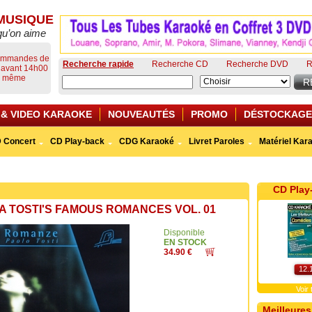
MUSIQUE
qu’on aime
commandes de
Recherche rapide
Recherche CD
Recherche DVD
R
s avant 14h00
ur même
 & VIDEO KARAOKE
NOUVEAUTÉS
PROMO
DÉSTOCKAGE
 Concert
CD Play-back
CDG Karaoké
Livret Paroles
Matériel Kar
CD Play
 TOSTI'S FAMOUS ROMANCES VOL. 01
Disponible
EN STOCK
34.90 €
12.
Voir
Meilleures