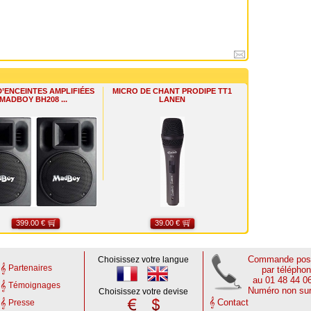
D’ENCEINTES AMPLIFIÉES
MICRO DE CHANT PRODIPE TT1
MADBOY BH208 ...
LANEN
399.00 €
39.00 €
Commande poss
Choisissez votre langue
Partenaires
par télépho
au 01 48 44 0
Témoignages
Numéro non su
Choisissez votre devise
Contact
Presse