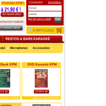
Connexion
Inscription
Promotion KPM !
En savoir plus
Mot de passe oublié
OK
echerche matériel
0
ARTICLE(S)
RESTOS & BARS KARAOKÉ
aoké
Microphones
Accessoires
-Back KPM
DVD Karaoké KPM
10 €
24.90 €
 tous les CD KPM
Voir tous les DVD KPM
 ventes