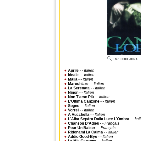
Réf:
CDHL-9094
Aprile
- -
Italien
Ideale
- -
Italien
Malia
- -
Italien
Marechiare
- -
Italien
La Serenata
- -
Italien
Ninon
- -
Italien
Non T'amo Più
- -
Italien
L'Ultima Canzone
- -
Italien
Sogno
- -
Italien
Vorrei
- -
Italien
A Vucchella
- -
Italien
L'Alba Sepàra Dalla Luce L'Ombra
- -
Ital
Chanson D'Adieu
- -
Français
Pour Un Baiser
- -
Français
Ridonami La Calma
- -
Italien
Addio Good-Bye
- -
Italien