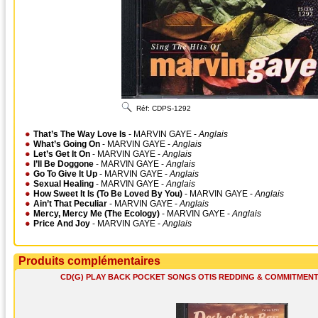
Réf:
CDPS-1292
That’s The Way Love Is
- MARVIN GAYE -
Anglais
What’s Going On
- MARVIN GAYE -
Anglais
Let’s Get It On
- MARVIN GAYE -
Anglais
I’ll Be Doggone
- MARVIN GAYE -
Anglais
Go To Give It Up
- MARVIN GAYE -
Anglais
Sexual Healing
- MARVIN GAYE -
Anglais
How Sweet It Is (To Be Loved By You)
- MARVIN GAYE -
Anglais
Ain’t That Peculiar
- MARVIN GAYE -
Anglais
Mercy, Mercy Me (The Ecology)
- MARVIN GAYE -
Anglais
Price And Joy
- MARVIN GAYE -
Anglais
Produits complémentaires
CD(G) PLAY BACK POCKET SONGS OTIS REDDING & COMMITMENTS (li