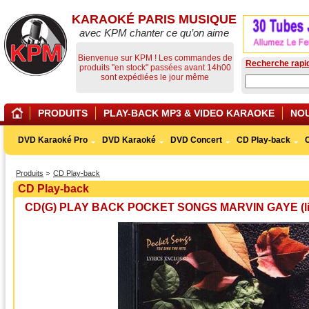
KARAOKÉ PARIS MUSIQUE
avec KPM chanter ce qu’on aime
Bienvenue sur KPM ! Les commandes de
Recherche rapi
produits "en stock" passées avant 14h00
sont expédiées le jour même
PRODUITS
PLAY-BACK MP3 & VIDEO KARAOKE
NO
DVD Karaoké Pro
DVD Karaoké
DVD Concert
CD Play-back
Produits
CD Play-back
CD Play-back
CD(G) PLAY BACK POCKET SONGS MARVIN GAYE (livre