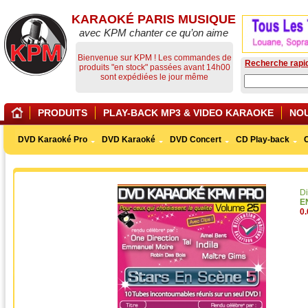
KARAOKÉ PARIS MUSIQUE
avec KPM chanter ce qu’on aime
Bienvenue sur KPM ! Les commandes de
Recherche rapi
produits "en stock" passées avant 14h00
sont expédiées le jour même
PRODUITS
PLAY-BACK MP3 & VIDEO KARAOKE
NO
DVD Karaoké Pro
DVD Karaoké
DVD Concert
CD Play-back
Di
E
0.