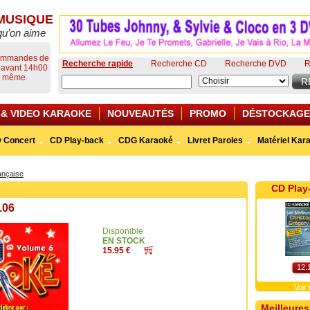
MUSIQUE
qu’on aime
commandes de
Recherche rapide
Recherche CD
Recherche DVD
R
s avant 14h00
ur même
 & VIDEO KARAOKE
NOUVEAUTÉS
PROMO
DÉSTOCKAGE
 Concert
CD Play-back
CDG Karaoké
Livret Paroles
Matériel Kar
ançaise
CD Play
.06
Disponible
EN STOCK
15.95 €
12.
Voir
Meilleures