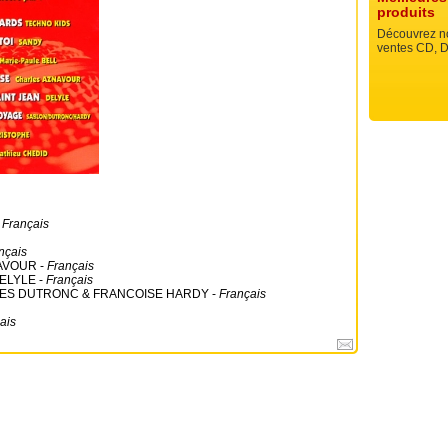
produits
Découvrez no
ventes CD, D
-
Français
nçais
AVOUR -
Français
ELYLE -
Français
ES DUTRONC & FRANCOISE HARDY -
Français
ais