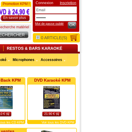
Connexion
Inscription
Promotion KPM !
En savoir plus
Mot de passe oublié
OK
echerche matériel
0
ARTICLE(S)
RESTOS & BARS KARAOKÉ
aoké
Microphones
Accessoires
-Back KPM
DVD Karaoké KPM
10 €
21.90 €
 tous les CD KPM
Voir tous les DVD KPM
 ventes