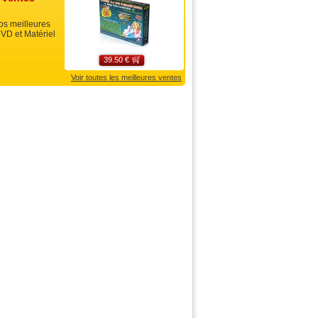
s meilleures
VD et Matériel
39.50 €
Voir toutes les meilleures ventes