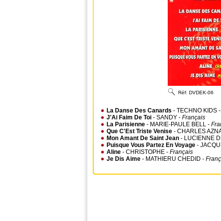
Réf:
DVDEK-06
La Danse Des Canards
- TECHNO KIDS 
J'Ai Faim De Toi
- SANDY -
Français
La Parisienne
- MARIE-PAULE BELL -
Fra
Que C'Est Triste Venise
- CHARLES AZN
Mon Amant De Saint Jean
- LUCIENNE D
Puisque Vous Partez En Voyage
- JACQU
Aline
- CHRISTOPHE -
Français
Je Dis Aime
- MATHIERU CHEDID -
Franç