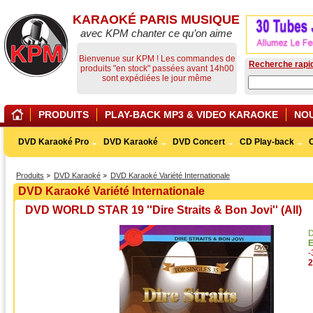
KARAOKÉ PARIS MUSIQUE
avec KPM chanter ce qu’on aime
Bienvenue sur KPM ! Les commandes de
Recherche rapi
produits "en stock" passées avant 14h00
sont expédiées le jour même
PRODUITS
PLAY-BACK MP3 & VIDEO KARAOKE
NO
DVD Karaoké Pro
DVD Karaoké
DVD Concert
CD Play-back
Produits
DVD Karaoké
DVD Karaoké Variété Internationale
DVD Karaoké Variété Internationale
DVD WORLD STAR 19 ''Dire Straits & Bon Jovi'' (All)
D
2