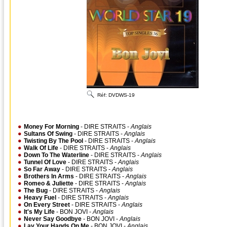
Réf:
DVDWS-19
Money For Morning
- DIRE STRAITS -
Anglais
Sultans Of Swing
- DIRE STRAITS -
Anglais
Twisting By The Pool
- DIRE STRAITS -
Anglais
Walk Of Life
- DIRE STRAITS -
Anglais
Down To The Waterline
- DIRE STRAITS -
Anglais
Tunnel Of Love
- DIRE STRAITS -
Anglais
So Far Away
- DIRE STRAITS -
Anglais
Brothers In Arms
- DIRE STRAITS -
Anglais
Romeo & Juliette
- DIRE STRAITS -
Anglais
The Bug
- DIRE STRAITS -
Anglais
Heavy Fuel
- DIRE STRAITS -
Anglais
On Every Street
- DIRE STRAITS -
Anglais
It's My Life
- BON JOVI -
Anglais
Never Say Goodbye
- BON JOVI -
Anglais
Lay Your Hands On Me
- BON JOVI -
Anglais