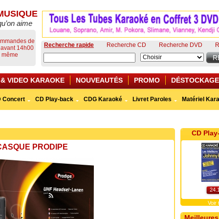
MUSIQUE
qu’on aime
commandes de
Recherche rapide
Recherche CD
Recherche DVD
R
s avant 14h00
ur même
 & VIDEO KARAOKE
NOUVEAUTÉS
PROMO
DÉSTOCKAGE
 Concert
CD Play-back
CDG Karaoké
Livret Paroles
Matériel Kar
CD Play
CASQUE PRODIPE
24.
Voir
Meilleures