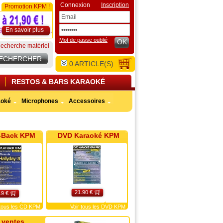
Connexion
Inscription
Promotion KPM !
En savoir plus
Mot de passe oublié
OK
echerche matériel
0
ARTICLE(S)
RESTOS & BARS KARAOKÉ
aoké
Microphones
Accessoires
-Back KPM
DVD Karaoké KPM
21.90 €
19 €
 tous les CD KPM
Voir tous les DVD KPM
 ventes