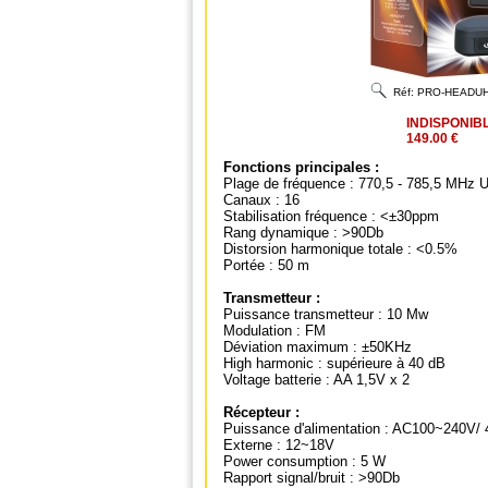
Réf:
PRO-HEADU
INDISPONIB
149.00 €
Fonctions principales :
Plage de fréquence : 770,5 - 785,5 MHz 
Canaux : 16
Stabilisation fréquence : <±30ppm
Rang dynamique : >90Db
Distorsion harmonique totale : <0.5%
Portée : 50 m
Transmetteur :
Puissance transmetteur : 10 Mw
Modulation : FM
Déviation maximum : ±50KHz
High harmonic : supérieure à 40 dB
Voltage batterie : AA 1,5V x 2
Récepteur :
Puissance d'alimentation : AC100~240V/
Externe : 12~18V
Power consumption : 5 W
Rapport signal/bruit : >90Db