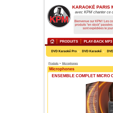
KARAOKÉ PARIS 
avec KPM chanter ce 
Bienvenue sur KPM ! Les 
produits "en stock" passée
sont expédiées le jo
PRODUITS
PLAY-BACK MP3
DVD Karaoké Pro
DVD Karaoké
DVD
Produits
Microphones
Microphones
ENSEMBLE COMPLET MICRO 