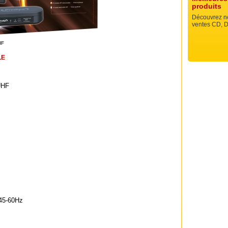
produits
Découvrez no
ventes CD, D
HF
LE
UHF
 45-60Hz