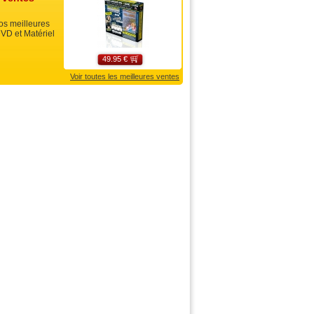
s meilleures
VD et Matériel
49.95 €
Voir toutes les meilleures ventes