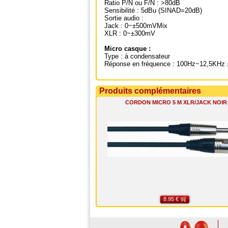
Ratio P/N ou F/N : >80dB
Sensibilité : 5dBu (SINAD=20dB)
Sortie audio :
Jack : 0~±500mVMix
XLR : 0~±300mV
Micro casque :
Type : à condensateur
Réponse en fréquence : 100Hz~12,5KHz
Produits complémentaires
CORDON MICRO 5 M XLR/JACK NOIR
8.95 €