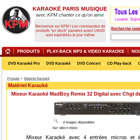
KARAOKÉ PARIS MUSIQUE
avec KPM chanter ce qu’on aime
Bienvenue sur KPM ! Les commandes de
Recherche rapi
produits "en stock" passées avant 14h00
sont expédiées le jour même
PRODUITS
PLAY-BACK MP3 & VIDEO KARAOKE
NO
DVD Karaoké Pro
DVD Karaoké
DVD Concert
CD Play-back
Produits
Matériel Karaoké
Matériel Karaoké
Mixeur Karaoké MadBoy Remix 32 Digital avec Chgt de
6 images disponibles
Réf:
MBOY-RM32
Mixeur Karaoké avec 4 entrées micros et éc