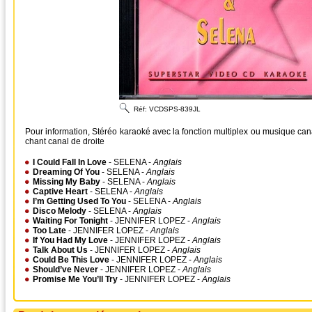
Réf:
VCDSPS-839JL
Pour information, Stéréo karaoké avec la fonction multiplex ou musique ca
chant canal de droite
I Could Fall In Love
- SELENA -
Anglais
Dreaming Of You
- SELENA -
Anglais
Missing My Baby
- SELENA -
Anglais
Captive Heart
- SELENA -
Anglais
I’m Getting Used To You
- SELENA -
Anglais
Disco Melody
- SELENA -
Anglais
Waiting For Tonight
- JENNIFER LOPEZ -
Anglais
Too Late
- JENNIFER LOPEZ -
Anglais
If You Had My Love
- JENNIFER LOPEZ -
Anglais
Talk About Us
- JENNIFER LOPEZ -
Anglais
Could Be This Love
- JENNIFER LOPEZ -
Anglais
Should’ve Never
- JENNIFER LOPEZ -
Anglais
Promise Me You’ll Try
- JENNIFER LOPEZ -
Anglais