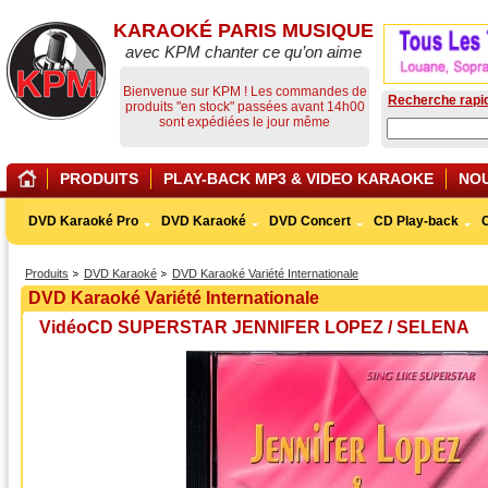
KARAOKÉ PARIS MUSIQUE
avec KPM chanter ce qu’on aime
Bienvenue sur KPM ! Les commandes de
Recherche rapi
produits "en stock" passées avant 14h00
sont expédiées le jour même
PRODUITS
PLAY-BACK MP3 & VIDEO KARAOKE
NO
DVD Karaoké Pro
DVD Karaoké
DVD Concert
CD Play-back
Produits
DVD Karaoké
DVD Karaoké Variété Internationale
DVD Karaoké Variété Internationale
VidéoCD SUPERSTAR JENNIFER LOPEZ / SELENA