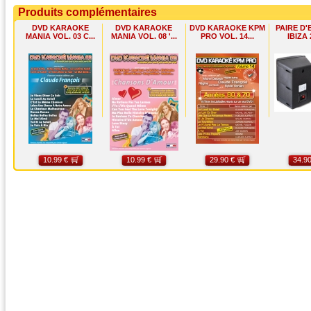
Produits complémentaires
DVD KARAOKE
DVD KARAOKE
DVD KARAOKE KPM
PAIRE D'
MANIA VOL. 03 C...
MANIA VOL. 08 '...
PRO VOL. 14...
IBIZA 
10.99 €
10.99 €
29.90 €
34.90