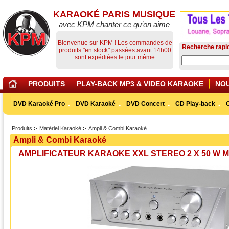
KARAOKÉ PARIS MUSIQUE
avec KPM chanter ce qu’on aime
Bienvenue sur KPM ! Les commandes de
Recherche rapi
produits "en stock" passées avant 14h00
sont expédiées le jour même
PRODUITS
PLAY-BACK MP3 & VIDEO KARAOKE
NO
DVD Karaoké Pro
DVD Karaoké
DVD Concert
CD Play-back
Produits
Matériel Karaoké
Ampli & Combi Karaoké
Ampli & Combi Karaoké
AMPLIFICATEUR KARAOKE XXL STEREO 2 X 50 W M