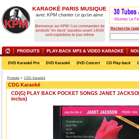
KARAOKÉ PARIS MUSIQUE
avec KPM chanter ce qu’on aime
Bienvenue sur KPM ! Les commandes de
Recherche rapi
produits "en stock" passées avant 14h00
sont expédiées le jour même
PRODUITS
PLAY-BACK MP3 & VIDEO KARAOKE
NO
DVD Karaoké Pro
DVD Karaoké
DVD Concert
CD Play-back
Produits
CDG Karaoké
CDG Karaoké
CD(G) PLAY BACK POCKET SONGS JANET JACKSON VO
inclus)