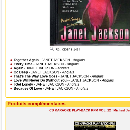
Réf:
CDGPS-1434
Together Again
- JANET JACKSON -
Anglais
Every Time
- JANET JACKSON -
Anglais
Again
- JANET JACKSON -
Anglais
Go Deep
- JANET JACKSON -
Anglais
That’s The Way Love Goes
- JANET JACKSON -
Anglais
Love Will Never Do (Without You)
- JANET JACKSON -
Anglais
I Get Lonely
- JANET JACKSON -
Anglais
Because Of Love
- JANET JACKSON -
Anglais
Produits complémentaires
CD KARAOKE PLAY-BACK KPM VOL. 22 ''Michael Jac