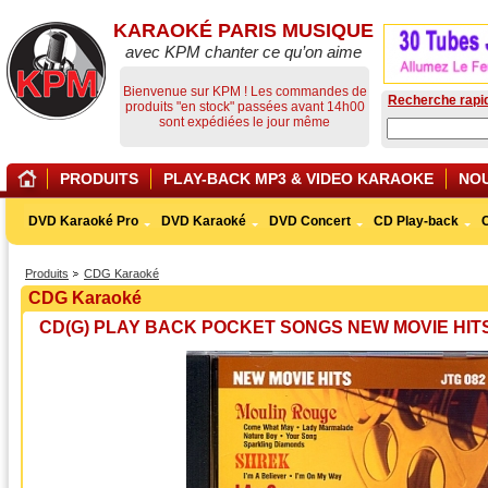
KARAOKÉ PARIS MUSIQUE
avec KPM chanter ce qu’on aime
Bienvenue sur KPM ! Les commandes de
Recherche rapi
produits "en stock" passées avant 14h00
sont expédiées le jour même
PRODUITS
PLAY-BACK MP3 & VIDEO KARAOKE
NO
DVD Karaoké Pro
DVD Karaoké
DVD Concert
CD Play-back
Produits
CDG Karaoké
CDG Karaoké
CD(G) PLAY BACK POCKET SONGS NEW MOVIE HITS