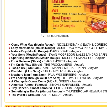
Réf:
CDGPS-JTG082
Come What May (Moulin Rouge)
- NICOLE KIDMAN & EWAN MCGREGO
Lady Marmalade (Moulin Rouge)
- AGUILERA & MYA & PINK & LIL' KIM -
Nature Boy (Moulin Rouge)
- DAVID BOWIE -
Anglais
Your Song (Moulin Rouge)
- EWAN MCGREGOR & ALESSANDRO SAFIN
Sparkling Diamonds (Moulin Rouge)
- NICOLE KIDMAN & CO. -
Anglais
I'm A Believer (Shrek)
- SMASH MOUTH -
Anglais
I'm On My Way (Shrek)
- THE PROCLAIMERS -
Anglais
Two Of Us (I Am Sam)
- AMIEE MANN & MICHAEL PENN -
Anglais
Blackbird (I Am Sam)
- SARAH MCLACHLAN -
Anglais
Nowhere Man (I Am Sam)
- PAUL WESTERBERG -
Anglais
I'm Looking Through You (I Am Sam)
- THE WALLFLOWERS -
Anglais
A Change Is Gonna Come (Ali)
- AL GREEN -
Anglais
America (Almost Famous)
- SIMON & GARFUNKEL -
Anglais
Tiny Dancer (Almost Famous)
- ELTON JOHN -
Anglais
Something In The Air (Almost Famous)
- THUNDERCLAP NEWMAN STI
The World's Greatest (Ali)
- R. KELLY -
Anglais