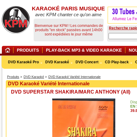
KARAOKÉ PARIS MUSIQUE
avec KPM chanter ce qu’on aime
Bienvenue sur KPM ! Les commandes de
Recherche rapi
produits "en stock" passées avant 14h00
sont expédiées le jour même
PRODUITS
PLAY-BACK MP3 & VIDEO KARAOKE
NO
DVD Karaoké Pro
DVD Karaoké
DVD Concert
CD Play-back
Produits
DVD Karaoké
DVD Karaoké Variété Internationale
DVD Karaoké Variété Internationale
DVD SUPERSTAR SHAKIRA/MARC ANTHONY (All)
Dis
EN
39.