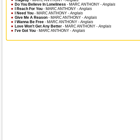
Tragedy
- MARC ANTHONY -
Anglais
Do You Believe In Loneliness
- MARC ANTHONY -
Anglais
I Reach For You
- MARC ANTHONY -
Anglais
I Need You
- MARC ANTHONY -
Anglais
Give Me A Reason
- MARC ANTHONY -
Anglais
I Wanna Be Free
- MARC ANTHONY -
Anglais
Love Won't Get Any Better
- MARC ANTHONY -
Anglais
I've Got You
- MARC ANTHONY -
Anglais