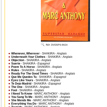
Réf:
DVDSPS-6624
Whenever, Wherever
- SHAKIRA -
Anglais
Underneath Your Clothes
- SHAKIRA -
Anglais
Objection
- SHAKIRA -
Anglais
Suerte
- SHAKIRA -
Espagnol
Poem To A Horse
- SHAKIRA -
Anglais
Rules
- SHAKIRA -
Anglais
Ready For The Good Times
- SHAKIRA -
Anglais
Que Me Quedes Tu
- SHAKIRA -
Espagnol
Eyes Like Yours
- SHAKIRA -
Anglais
Te Dejo Madrid
- SHAKIRA -
Espagnol
The One
- SHAKIRA -
Anglais
Fool
- SHAKIRA -
Anglais
I Need To Know
- MARC ANTHONY -
Anglais
You Sang To Me
- MARC ANTHONY -
Anglais
She Mends Me
- MARC ANTHONY -
Anglais
Everything You Do
- MARC ANTHONY -
Anglais