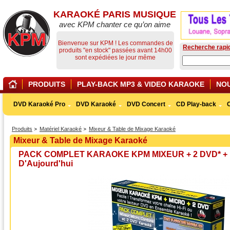
KARAOKÉ PARIS MUSIQUE
avec KPM chanter ce qu’on aime
Bienvenue sur KPM ! Les commandes de
Recherche rapi
produits "en stock" passées avant 14h00
sont expédiées le jour même
PRODUITS
PLAY-BACK MP3 & VIDEO KARAOKE
NO
DVD Karaoké Pro
DVD Karaoké
DVD Concert
CD Play-back
Produits
Matériel Karaoké
Mixeur & Table de Mixage Karaoké
Mixeur & Table de Mixage Karaoké
PACK COMPLET KARAOKE KPM MIXEUR + 2 DVD* + M
D'Aujourd'hui