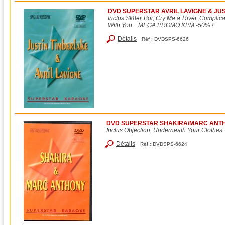
DVD SUPERSTAR AVRIL LAVIGNE & JUST
Inclus Sk8er Boi, Cry Me a River, Complica
With You... MEGA PROMO KPM -50% !
Détails
-
Réf :
DVDSPS-6626
DVD SUPERSTAR SHAKIRA/MARC ANTHO
Inclus Objection, Underneath Your Clothes..
Détails
-
Réf :
DVDSPS-6624