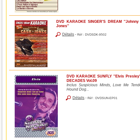
DVD KARAOKE SINGER'S DREAM ''Johnny
Jones''
Détails
-
Réf :
DVDSDK-9502
DVD KARAOKE SUNFLY ''Elvis Presley
DECADES Vol.09
Inclus Suspicious Minds, Love Me Tend
Hound Dog...
Détails
-
Réf :
DVDSUN-EP01