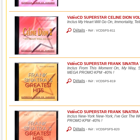
VidéoCD SUPERSTAR CELINE DION VOL.0
Inclus My Heart Will Go On, Immortality, Tell
Détails
-
Réf :
VCDSPS-811
VidéoCD SUPERSTAR FRANK SINATRA 
Inclus From This Moment On, My Way, St
MEGA PROMO KPM -40% !
Détails
-
Réf :
VCDSPS-819
VidéoCD SUPERSTAR FRANK SINATRA 
Inclus New-York New-York, I’ve Got The W
PROMO KPM -40% !
Détails
-
Réf :
VCDSPSFS-820