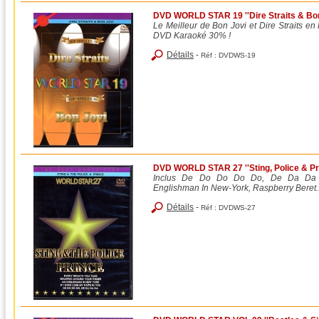
DVD WORLD STAR 19 ''Dire Straits & Bon J
Le Meilleur de Bon Jovi et Dire Strait
DVD Karaoké 30% !
Détails
-
Réf :
DVDWS-19
DVD WORLD STAR 27 ''Sting, Police & Prin
Inclus De Do Do Do Do, De Da Da
Englishman In New-York, Raspberry Beret..
Détails
-
Réf :
DVDWS-27