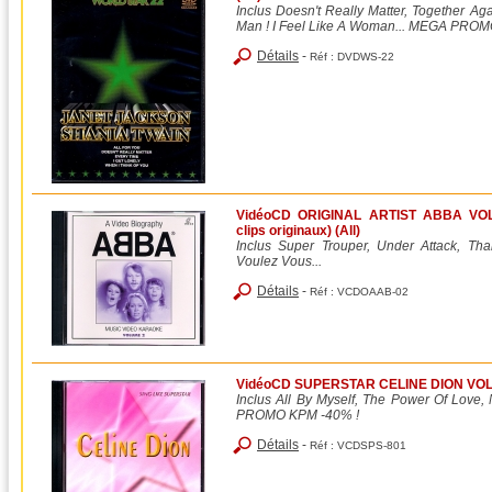
Inclus Doesn't Really Matter, Together Aga
Man ! I Feel Like A Woman... MEGA PRO
Détails
-
Réf :
DVDWS-22
VidéoCD ORIGINAL ARTIST ABBA VOL.0
clips originaux) (All)
Inclus Super Trouper, Under Attack, Th
Voulez Vous...
Détails
-
Réf :
VCDOAAB-02
VidéoCD SUPERSTAR CELINE DION VOL.0
Inclus All By Myself, The Power Of Love
PROMO KPM -40% !
Détails
-
Réf :
VCDSPS-801