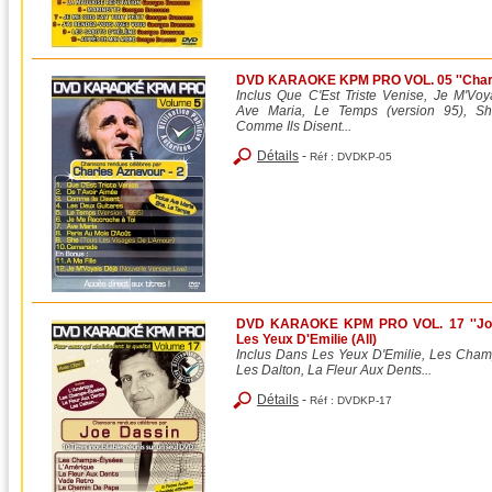
DVD KARAOKE KPM PRO VOL. 05 ''Charles
Inclus Que C'Est Triste Venise, Je M'Voy
Ave Maria, Le Temps (version 95), Sh
Comme Ils Disent...
Détails
-
Réf :
DVDKP-05
DVD KARAOKE KPM PRO VOL. 17 ''Joe 
Les Yeux D'Emilie (All)
Inclus Dans Les Yeux D'Emilie, Les Cham
Les Dalton, La Fleur Aux Dents...
Détails
-
Réf :
DVDKP-17