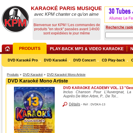
KARAOKÉ PARIS MUSIQUE
avec KPM chanter ce qu’on aime
Bienvenue sur KPM ! Les commandes de
Recherche rapi
produits "en stock" passées avant 14h00
sont expédiées le jour même
PRODUITS
PLAY-BACK MP3 & VIDEO KARAOKE
DVD Karaoké Pro
DVD Karaoké
DVD Concert
CD Play-back
Produits
DVD Karaoké
DVD Karaoké Mono Artiste
DVD Karaoké Mono Artiste
DVD KARAOKE ACADEMY VOL. 13 ''Geor
Inclus Chanson Pour L'Auvergnat, La 
Auprès De Mon Arbre, P... De Toi...
Détails
-
Réf :
DVDKA-13