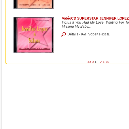
VidéoCD SUPERSTAR JENNIFER LOPEZ
Inclus If You Had My Love, Waiting For T
Missing My Baby...
Détails
-
Réf :
VCDSPS-839JL
<<
<
1
-
2
>
>>