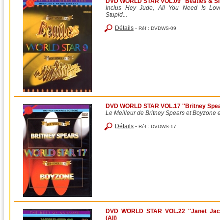
DVD WORLD STAR VOL.09 ''Beatles & Sina
Inclus Hey Jude, All You Need Is Lo
Stupid...
Détails
-
Réf :
DVDWS-09
DVD WORLD STAR VOL.17 ''Britney Spear
Le Meilleur de Britney Spears et Boyzone
Détails
-
Réf :
DVDWS-17
DVD WORLD STAR VOL.22 ''Janet Jack
(All)